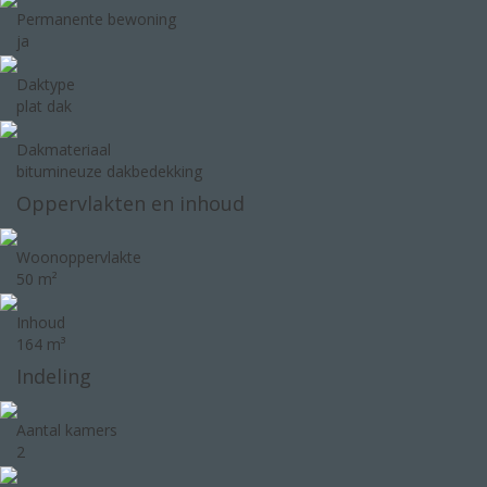
Permanente bewoning
ja
Daktype
plat dak
Dakmateriaal
bitumineuze dakbedekking
Oppervlakten en inhoud
Woonoppervlakte
50 m²
Inhoud
164 m³
Indeling
Aantal kamers
2