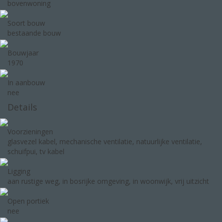
bovenwoning
Soort bouw
bestaande bouw
Bouwjaar
1970
In aanbouw
nee
Details
Voorzieningen
glasvezel kabel, mechanische ventilatie, natuurlijke ventilatie,
schuifpui, tv kabel
Ligging
aan rustige weg, in bosrijke omgeving, in woonwijk, vrij uitzicht
Open portiek
nee