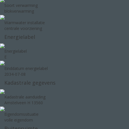
Soort verwarming
blokverwarming
Warmwater installatie
centrale voorziening
Energielabel
Energielabel
E
Einddatum energielabel
2034-07-08
Kadastrale gegevens
Kadastrale aanduiding
Amstelveen H 13560
Eigendomssituatie
volle eigendom
Buitenruimte