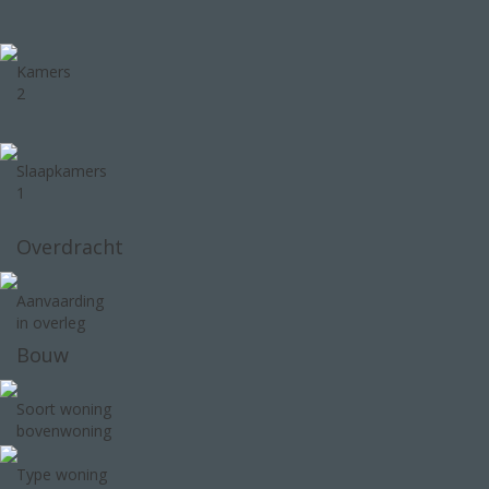
Kamers
2
Slaapkamers
1
Overdracht
Aanvaarding
in overleg
Bouw
Soort woning
bovenwoning
Type woning