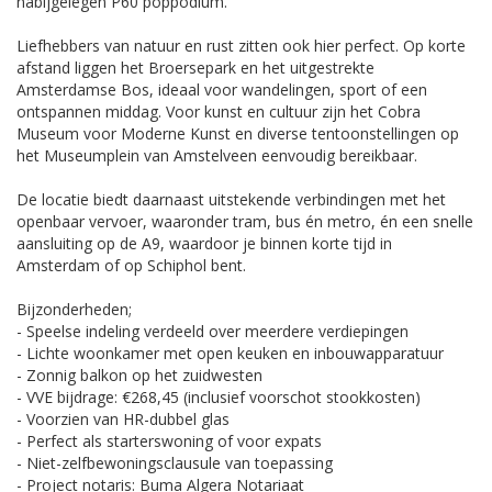
nabijgelegen P60 poppodium.
Liefhebbers van natuur en rust zitten ook hier perfect. Op korte
afstand liggen het Broersepark en het uitgestrekte
Amsterdamse Bos, ideaal voor wandelingen, sport of een
ontspannen middag. Voor kunst en cultuur zijn het Cobra
Museum voor Moderne Kunst en diverse tentoonstellingen op
het Museumplein van Amstelveen eenvoudig bereikbaar.
De locatie biedt daarnaast uitstekende verbindingen met het
openbaar vervoer, waaronder tram, bus én metro, én een snelle
aansluiting op de A9, waardoor je binnen korte tijd in
Amsterdam of op Schiphol bent.
Bijzonderheden;
- Speelse indeling verdeeld over meerdere verdiepingen
- Lichte woonkamer met open keuken en inbouwapparatuur
- Zonnig balkon op het zuidwesten
- VVE bijdrage: €268,45 (inclusief voorschot stookkosten)
- Voorzien van HR-dubbel glas
- Perfect als starterswoning of voor expats
- Niet-zelfbewoningsclausule van toepassing
- Project notaris: Buma Algera Notariaat