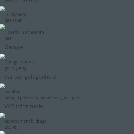
Tuintype(n)
geen tuin
Hoofdtuin achterom
nee
Garage
Garagesoorten
geen garage
Parkeergelegenheid
Faciliteit
betaald parkeren, parkeervergunningen
VVE informatie
Appartement bijdrage
268.45