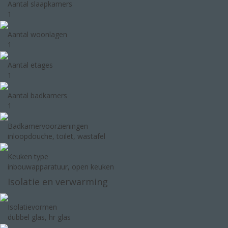
Aantal slaapkamers
1
Aantal woonlagen
1
Aantal etages
1
Aantal badkamers
1
Badkamervoorzieningen
inloopdouche, toilet, wastafel
Keuken type
inbouwapparatuur, open keuken
Isolatie en verwarming
Isolatievormen
dubbel glas, hr glas