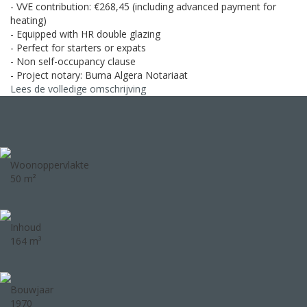
- VVE contribution: €268,45 (including advanced payment for
heating)
- Equipped with HR double glazing
- Perfect for starters or expats
- Non self-occupancy clause
- Project notary: Buma Algera Notariaat
Lees de volledige omschrijving
Woonoppervlakte
50 m²
Inhoud
164 m³
Bouwjaar
1970