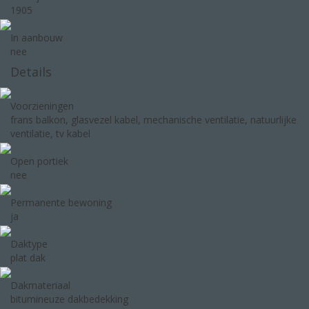
1905
In aanbouw
nee
Details
Voorzieningen
frans balkon, glasvezel kabel, mechanische ventilatie, natuurlijke
ventilatie, tv kabel
Open portiek
nee
Permanente bewoning
ja
Daktype
plat dak
Dakmateriaal
bitumineuze dakbedekking