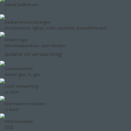
Aantal badkamers
1
Badkamervoorzieningen
inloopdouche, ligbad, toilet, wastafel, wastafelmeubel
Keuken type
inbouwapparatuur, open keuken
Isolatie en verwarming
Isolatievormen
dubbel glas, hr glas
Soort verwarming
cv ketel
Warmwater installatie
cv ketel
Ketel bouwjaar
2022