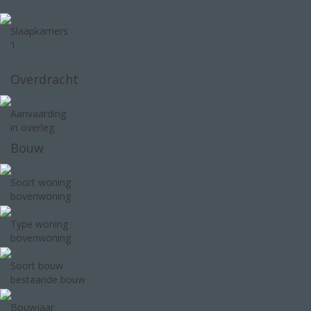
Slaapkamers
1
Overdracht
Aanvaarding
in overleg
Bouw
Soort woning
bovenwoning
Type woning
bovenwoning
Soort bouw
bestaande bouw
Bouwjaar