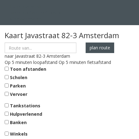
Tip een bekende
Neem contact met ons op
Afspraak maken
Kaart
Javastraat 82-3
Amsterdam
plan route
naar
Javastraat 82-3
Amsterdam
Op 5 minuten loopafstand
Op 5 minuten fietsafstand
Toon afstanden
Scholen
Parken
Vervoer
Tankstations
Hulpverlenend
Banken
Winkels