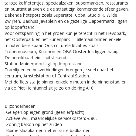
talloze koffietentjes, speciaalzaken, supermarkten, restaurants
en buurtinitiatieven die de straat zijn kenmerkende sfeer geven.
Bekende hotspots zoals Superette, Coba, Studio K, Wilde
Zwijnen, Badhuis Javaplein en de gezellige Dappermarkt liggen
op loopafstand.
Voor ontspanning in het groen kun je terecht in het Flevopark,
het Oosterpark en het Funenpark — allemaal binnen enkele
minuten bereikbaar. Ook culturele locaties zoals
Tropenmuseum, Kriterion en OBA Oosterdok liggen nabij.
De bereikbaarheid is uitstekend:
Station Muiderpoort ligt op loopafstand.
Tramlijnen en busverbindingen brengen je snel naar het
centrum, Amstelstation of Centraal Station.
Met de fiets sta je binnen enkele minuten in de binnenstad, en
via de Piet Heintunnel zit je zo op de ring A10.
Bijzonderheden
-Gelegen op eigen grond (geen erfpacht)
-Actieve VvE, maandelijkse servicekosten: € 80,-
-Zonnig balkon op het zuiden
-Ruime slaapkamer met en-suite badkamer