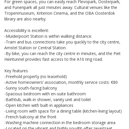
For green spaces, you can easily reach Flevopark, Oosterpark,
and Funenpark all just minutes away. Cultural venues like the
Tropenmuseum, Kriterion Cinema, and the OBA Oosterdok
library are also nearby.
Accessibility is excellent:
-Muiderpoort Station is within walking distance.
-Tram and bus connections take you quickly to the city centre,
Amstel Station or Central Station.
-By bike, you can reach the city centre in minutes, and the Piet
Heintunnel provides fast access to the A10 ring road.
Key features
-Freehold property (no leasehold)
-Active homeowners’ association, monthly service costs: €80
-Sunny south-facing balcony
-Spacious bedroom with en-suite bathroom
-Bathtub, walk-in shower, vanity unit and toilet
-Open kitchen with built-in appliances
-Living room with space for a dining table (kitchen-living layout)
-French balcony at the front
-Washing machine connection in the bedroom storage area
-Located on the vibrant and highly sought-after Javastraat