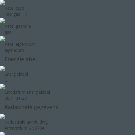
Ketel type
intergas HR
Ketel gas/olie
gas
Ketel eigendom
eigendom
Energielabel
Energielabel
C
Einddatum energielabel
2031-01-20
Kadastrale gegevens
Kadastrale aanduiding
Amsterdam S 9679A