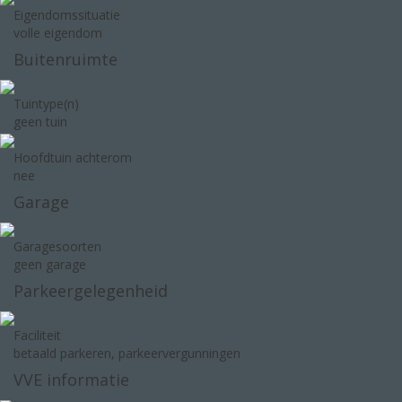
Eigendomssituatie
volle eigendom
Buitenruimte
Tuintype(n)
geen tuin
Hoofdtuin achterom
nee
Garage
Garagesoorten
geen garage
Parkeergelegenheid
Faciliteit
betaald parkeren, parkeervergunningen
VVE informatie