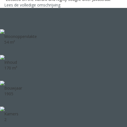
Lees de volledige omschrijving
Woonoppervlakte
54 m²
Inhoud
170 m³
Bouwjaar
1905
Kamers
2