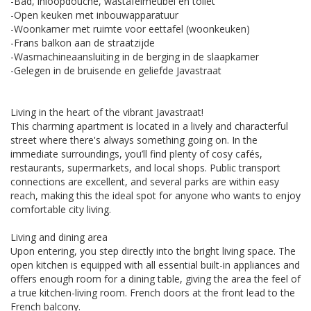
-Bad, inloopdouche, wastafelmeubel en toilet
-Open keuken met inbouwapparatuur
-Woonkamer met ruimte voor eettafel (woonkeuken)
-Frans balkon aan de straatzijde
-Wasmachineaansluiting in de berging in de slaapkamer
-Gelegen in de bruisende en geliefde Javastraat
Living in the heart of the vibrant Javastraat!
This charming apartment is located in a lively and characterful
street where there's always something going on. In the
immediate surroundings, you’ll find plenty of cosy cafés,
restaurants, supermarkets, and local shops. Public transport
connections are excellent, and several parks are within easy
reach, making this the ideal spot for anyone who wants to enjoy
comfortable city living.
Living and dining area
Upon entering, you step directly into the bright living space. The
open kitchen is equipped with all essential built-in appliances and
offers enough room for a dining table, giving the area the feel of
a true kitchen-living room. French doors at the front lead to the
French balcony.