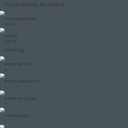
Oppervlakten en inhoud
Woonoppervlakte
54 m²
Inhoud
170 m³
Indeling
Aantal kamers
2
Aantal slaapkamers
1
Aantal woonlagen
1
Aantal etages
1