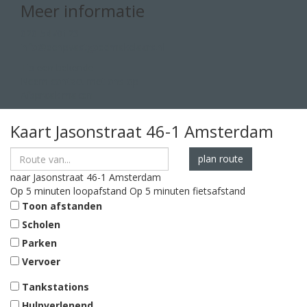
Meer informatie
020-5470123
info@penpvastgoedmakelaars.nl
Tip een bekende
Neem contact met ons op
Afspraak maken
Kaart
Jasonstraat 46-1
Amsterdam
plan route
naar
Jasonstraat 46-1
Amsterdam
Op 5 minuten loopafstand
Op 5 minuten fietsafstand
Toon afstanden
Scholen
Parken
Vervoer
Tankstations
Hulpverlenend