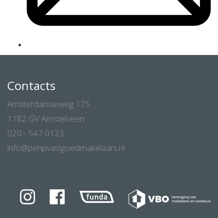
Contacts
Amsterdamseweg 175
1182 GV Amstelveen
020 - 547 0123
info@penpvastgoedmakelaars.nl