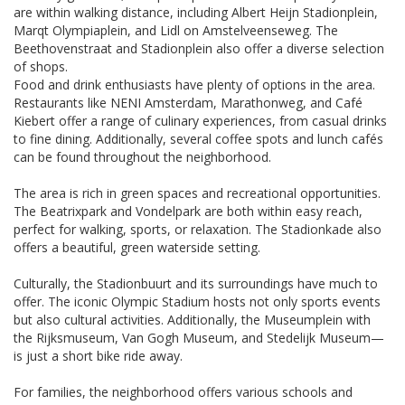
are within walking distance, including Albert Heijn Stadionplein,
Marqt Olympiaplein, and Lidl on Amstelveenseweg. The
Beethovenstraat and Stadionplein also offer a diverse selection
of shops.
Food and drink enthusiasts have plenty of options in the area.
Restaurants like NENI Amsterdam, Marathonweg, and Café
Kiebert offer a range of culinary experiences, from casual drinks
to fine dining. Additionally, several coffee spots and lunch cafés
can be found throughout the neighborhood.
The area is rich in green spaces and recreational opportunities.
The Beatrixpark and Vondelpark are both within easy reach,
perfect for walking, sports, or relaxation. The Stadionkade also
offers a beautiful, green waterside setting.
Culturally, the Stadionbuurt and its surroundings have much to
offer. The iconic Olympic Stadium hosts not only sports events
but also cultural activities. Additionally, the Museumplein with
the Rijksmuseum, Van Gogh Museum, and Stedelijk Museum—
is just a short bike ride away.
For families, the neighborhood offers various schools and