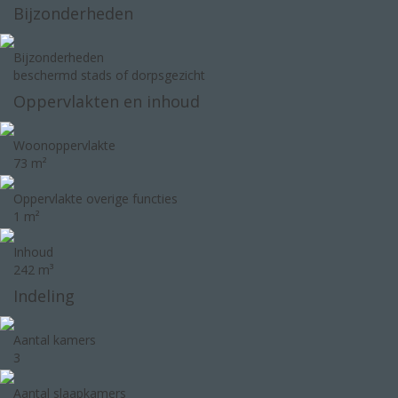
Bijzonderheden
Bijzonderheden
beschermd stads of dorpsgezicht
Oppervlakten en inhoud
Woonoppervlakte
73 m²
Oppervlakte overige functies
1 m²
Inhoud
242 m³
Indeling
Aantal kamers
3
Aantal slaapkamers