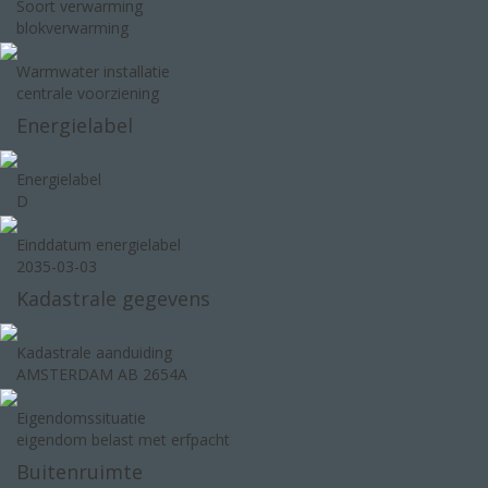
Soort verwarming
blokverwarming
Warmwater installatie
centrale voorziening
Energielabel
Energielabel
D
Einddatum energielabel
2035-03-03
Kadastrale gegevens
Kadastrale aanduiding
AMSTERDAM AB 2654A
Eigendomssituatie
eigendom belast met erfpacht
Buitenruimte