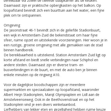
bereikbaar via zowel de tweede slaapkamer als de keuken.
Daarnaast zijn er praktische opbergkasten op het balkon. Op
loopafstand bevindt zich een buurttuin aan het water, een fijne
plek om te ontspannen.
Omgeving
De Jasonstraat 46-1 bevindt zich in de geliefde Stadionbuurt,
een wijk in Amsterdam-Zuid die bekendstaat om haar fijne
sfeer, ruime opzet en uitstekende voorzieningen. Hier woon je in
een rustige, groene omgeving met alle gemakken van de stad
binnen handbereik.
De bereikbaarheid is uitstekend. Station Amsterdam Zuid ligt op
korte afstand en biedt snelle verbindingen naar Schiphol en
andere steden. Daarnaast zijn er diverse tram- en
busverbindingen in de buurt, en met de auto ben je binnen
enkele minuten op de ringweg A10.
Voor de dagelijkse boodschappen zijn er meerdere
supermarkten en speciaalzaken op loopafstand, waaronder
Albert Heijn Stadionplein, Marqt Olympiaplein en Lidl aan de
Amstelveenseweg. Ook in de Beethovenstraat en op het
Stadionplein vind je een divers winkelaanbod.
Liefhebbers van lekker eten en gezelligheid hebben ruime keuze