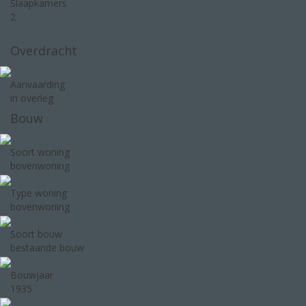
Slaapkamers
2
Overdracht
Aanvaarding
in overleg
Bouw
Soort woning
bovenwoning
Type woning
bovenwoning
Soort bouw
bestaande bouw
Bouwjaar
1935