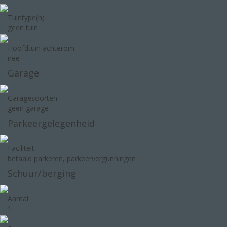
Tuintype(n)
geen tuin
Hoofdtuin achterom
nee
Garage
Garagesoorten
geen garage
Parkeergelegenheid
Faciliteit
betaald parkeren, parkeervergunningen
Schuur/berging
Aantal
1