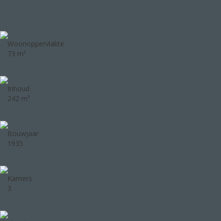
Woonoppervlakte
73 m²
Inhoud
242 m³
Bouwjaar
1935
Kamers
3