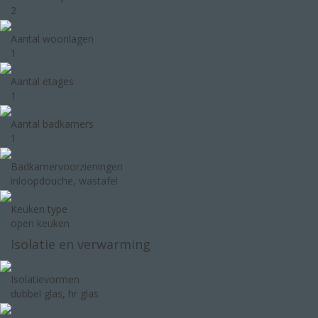
2
Aantal woonlagen
1
Aantal etages
1
Aantal badkamers
1
Badkamervoorzieningen
inloopdouche, wastafel
Keuken type
open keuken
Isolatie en verwarming
Isolatievormen
dubbel glas, hr glas