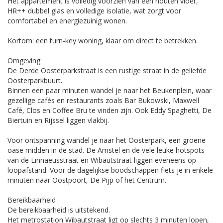
Het appartement is volledig voorzien van een houten vloer,
HR++ dubbel glas en volledige isolatie, wat zorgt voor
comfortabel en energiezuinig wonen.
Kortom: een turn-key woning, klaar om direct te betrekken.
Omgeving
De Derde Oosterparkstraat is een rustige straat in de geliefde
Oosterparkbuurt.
Binnen een paar minuten wandel je naar het Beukenplein, waar
gezellige cafés en restaurants zoals Bar Bukowski, Maxwell
Café, Clos en Coffee Bru te vinden zijn. Ook Eddy Spaghetti, De
Biertuin en Rijssel liggen vlakbij.
Voor ontspanning wandel je naar het Oosterpark, een groene
oase midden in de stad. De Amstel en de vele leuke hotspots
van de Linnaeusstraat en Wibautstraat liggen eveneens op
loopafstand. Voor de dagelijkse boodschappen fiets je in enkele
minuten naar Oostpoort, De Pijp of het Centrum.
Bereikbaarheid
De bereikbaarheid is uitstekend.
Het metrostation Wibautstraat ligt op slechts 3 minuten lopen,