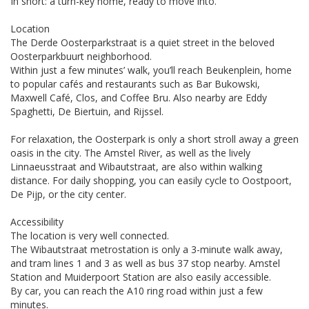
In short: a turn-key home, ready to move into.
Location
The Derde Oosterparkstraat is a quiet street in the beloved
Oosterparkbuurt neighborhood.
Within just a few minutes’ walk, you’ll reach Beukenplein, home
to popular cafés and restaurants such as Bar Bukowski,
Maxwell Café, Clos, and Coffee Bru. Also nearby are Eddy
Spaghetti, De Biertuin, and Rijssel.
For relaxation, the Oosterpark is only a short stroll away a green
oasis in the city. The Amstel River, as well as the lively
Linnaeusstraat and Wibautstraat, are also within walking
distance. For daily shopping, you can easily cycle to Oostpoort,
De Pijp, or the city center.
Accessibility
The location is very well connected.
The Wibautstraat metrostation is only a 3-minute walk away,
and tram lines 1 and 3 as well as bus 37 stop nearby. Amstel
Station and Muiderpoort Station are also easily accessible.
By car, you can reach the A10 ring road within just a few
minutes.