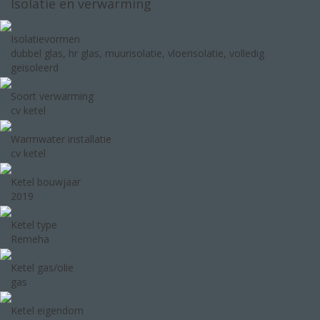
Isolatie en verwarming
Isolatievormen
dubbel glas, hr glas, muurisolatie, vloerisolatie, volledig
geisoleerd
Soort verwarming
cv ketel
Warmwater installatie
cv ketel
Ketel bouwjaar
2019
Ketel type
Remeha
Ketel gas/olie
gas
Ketel eigendom