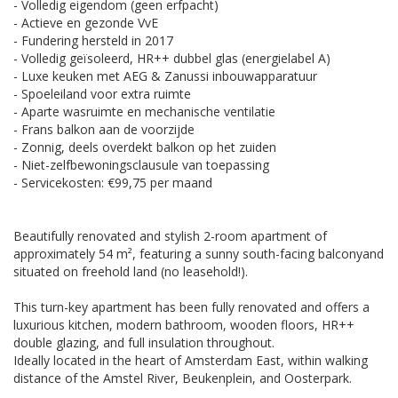
- Volledig eigendom (geen erfpacht)
- Actieve en gezonde VvE
- Fundering hersteld in 2017
- Volledig geïsoleerd, HR++ dubbel glas (energielabel A)
- Luxe keuken met AEG & Zanussi inbouwapparatuur
- Spoeleiland voor extra ruimte
- Aparte wasruimte en mechanische ventilatie
- Frans balkon aan de voorzijde
- Zonnig, deels overdekt balkon op het zuiden
- Niet-zelfbewoningsclausule van toepassing
- Servicekosten: €99,75 per maand
Beautifully renovated and stylish 2-room apartment of
approximately 54 m², featuring a sunny south-facing balconyand
situated on freehold land (no leasehold!).
This turn-key apartment has been fully renovated and offers a
luxurious kitchen, modern bathroom, wooden floors, HR++
double glazing, and full insulation throughout.
Ideally located in the heart of Amsterdam East, within walking
distance of the Amstel River, Beukenplein, and Oosterpark.