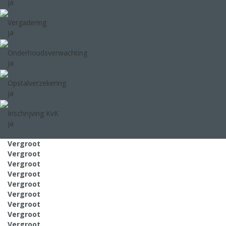
ja
Vergadering
ja
Onderhoudsverwachting
ja
Opstalverzekering
ja
Inschrijving KvK
ja
Bekijk alle kenmerken
Vergroot
Vergroot
Vergroot
Vergroot
Vergroot
Vergroot
Vergroot
Vergroot
Vergroot