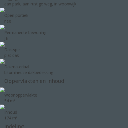
aan park, aan rustige weg, in woonwijk
Open portiek
nee
Permanente bewoning
ja
Daktype
plat dak
Dakmateriaal
bitumineuze dakbedekking
Oppervlakten en inhoud
Woonoppervlakte
54 m²
Inhoud
174 m³
Indeling