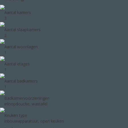
Aantal kamers
3
Aantal slaapkamers
2
Aantal woonlagen
1
Aantal etages
1
Aantal badkamers
1
Badkamervoorzieningen
inloopdouche, wastafel
Keuken type
inbouwapparatuur, open keuken