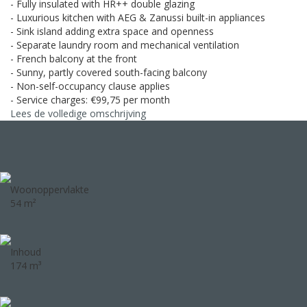
- Fully insulated with HR++ double glazing
- Luxurious kitchen with AEG & Zanussi built-in appliances
- Sink island adding extra space and openness
- Separate laundry room and mechanical ventilation
- French balcony at the front
- Sunny, partly covered south-facing balcony
- Non-self-occupancy clause applies
- Service charges: €99,75 per month
Lees de volledige omschrijving
Woonoppervlakte
54 m²
Inhoud
174 m³