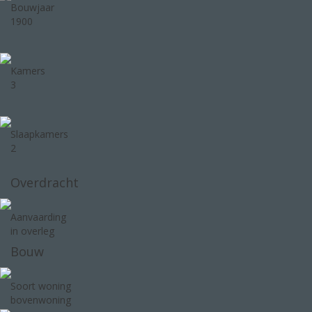
Bouwjaar
1900
Kamers
3
Slaapkamers
2
Overdracht
Aanvaarding
in overleg
Bouw
Soort woning
bovenwoning