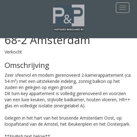
Deze woning is verkocht
Navigat
Derde Oosterparkstraat
68-2
Amsterdam
Verkocht
Omschrijving
Zeer sfeervol en modern gerenoveerd 2-kamerappartement (ca.
54 m²) met een uitstekende indeling, zonnig balkon op het
zuiden én gelegen op eigen grond!
Dit turn-key appartement is volledig gerenoveerd en voorzien
van een luxe keuken, stijlvolle badkamer, houten vloeren, HR++
glas en volledige isolatie (energielabel A).
Gelegen in het hart van het bruisende Amsterdam Oost, op
loopafstand van de Amstel, het Beukenplein en het Oosterpark.
**English text below**