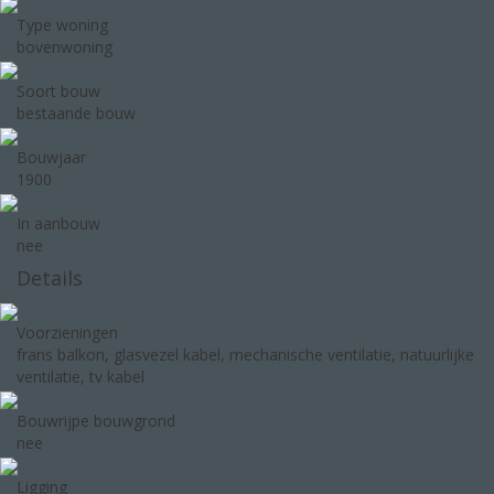
Type woning
bovenwoning
Soort bouw
bestaande bouw
Bouwjaar
1900
In aanbouw
nee
Details
Voorzieningen
frans balkon, glasvezel kabel, mechanische ventilatie, natuurlijke
ventilatie, tv kabel
Bouwrijpe bouwgrond
nee
Ligging