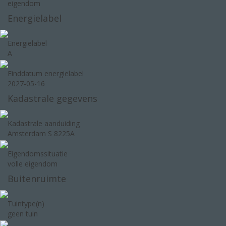
eigendom
Energielabel
Energielabel
A
Einddatum energielabel
2027-05-16
Kadastrale gegevens
Kadastrale aanduiding
Amsterdam S 8225A
Eigendomssituatie
volle eigendom
Buitenruimte
Tuintype(n)
geen tuin