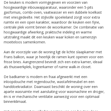
De keuken is modern vormgegeven en voorzien van
hoogwaardige inbouwapparatuur, waaronder een 5-pits
gasfornuis, combi-oven, vaatwasser en een dubbele koelkast
met vriesgedeelte. Het stijlvolle spoeleiland zorgt voor extra
ruimte en een open karakter, waardoor de keuken een fijne,
centrale plek vormt binnen de woonkamer. De combinatie van
hoogwaardige afwerking, praktische indeling en warme
uitstraling maakt dit een keuken waar koken en samenzijn
moeiteloos samenkomen.
Aan de voorzijde van de woning ligt de lichte slaapkamer met
Frans balkon, waar je heerlijk de ramen kunt openen voor een
frisse bries. Aangrenzend bevindt zich een extra kamer, ideaal
als thuiswerkplek, logeerkamer of ruime walk-in closet.
De badkamer is modern en fraai afgewerkt met een
inloopdouche met regendouche, wastafelmeubel en een
handdoekradiator. Daarnaast beschikt de woning over een
aparte wasruimte met aansluiting voor wasmachine en droger,
én is er mechanische ventilatie aanwezig voor een optimaal
binnenklimaat.