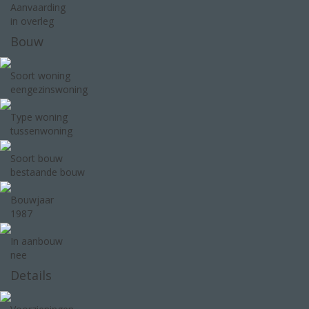
Aanvaarding
in overleg
Bouw
Soort woning
eengezinswoning
Type woning
tussenwoning
Soort bouw
bestaande bouw
Bouwjaar
1987
In aanbouw
nee
Details