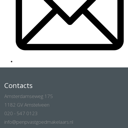
Contacts
Amsterdamseweg 175
1182 GV Amstelveen
020 - 547 0123
info@penpvastgoedmakelaars.nl