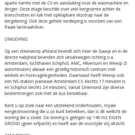
aparte ruimte met de CV en aansluiting voor de wasmachine en
droger. Deze etage beschikt over veel bergruimte achter de
knieschotten en luik met opklapbare vlizotrap naar de
bergvliering. Ook deze gehele verdieping is voorzien van een
fraaie laminaatvloer.
OMGEVING:
Op een steenworp afstand bevindt zich rivier de Gaasp en in de
directe nabijheid bevinden zich uitvalswegen richting o.a.
Amsterdam, luchthaven Schiphol, AMC, Hilversum en Weesp (5
autominuten) alwaar een gezellig historisch centrum met
winkels en horecagelegenheden. Daarnaast heeft Weesp ook
een NS-station (vanwaar Amsterdam CS slechts 17 minuten is
en Schiphol slechts 24 minuten). Vanuit Driemond zijn diverse
bestemmingen ook met de bus bereikbaar.
Bent u op zoek naar een uitstekend onderhouden, royale
eengezinswoning die u zo kunt betrekken, dan is dit wellicht de
woning die u zoekt. De woning is gelegen op 140 m2 EIGEN
GROND (geen erfpacht) en heeft aan de voorzijde vrij uitzicht.