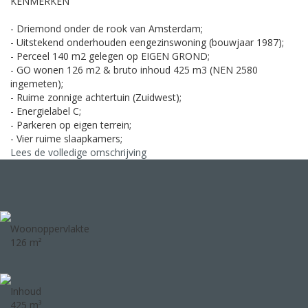
KENMERKEN
- Driemond onder de rook van Amsterdam;
- Uitstekend onderhouden eengezinswoning (bouwjaar 1987);
- Perceel 140 m2 gelegen op EIGEN GROND;
- GO wonen 126 m2 & bruto inhoud 425 m3 (NEN 2580
ingemeten);
- Ruime zonnige achtertuin (Zuidwest);
- Energielabel C;
- Parkeren op eigen terrein;
- Vier ruime slaapkamers;
Lees de volledige omschrijving
Woonoppervlakte
126 m²
Inhoud
425 m³