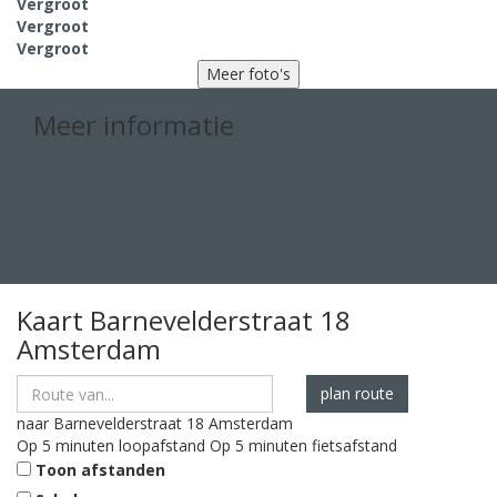
Vergroot
Vergroot
Vergroot
Meer foto's
Meer informatie
020-5470123
info@penpvastgoedmakelaars.nl
Tip een bekende
Neem contact met ons op
Afspraak maken
Kaart
Barnevelderstraat 18
Amsterdam
plan route
naar
Barnevelderstraat 18
Amsterdam
Op 5 minuten loopafstand
Op 5 minuten fietsafstand
Toon afstanden