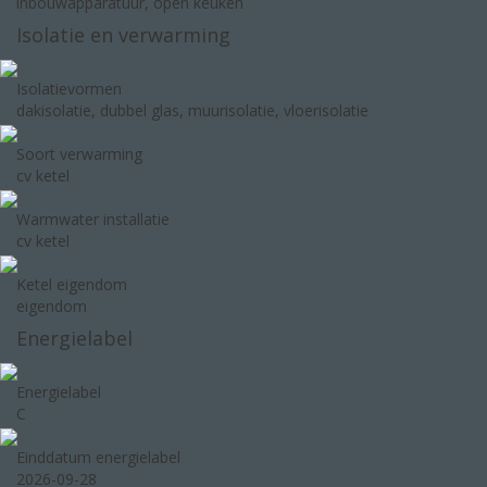
inbouwapparatuur, open keuken
Isolatie en verwarming
Isolatievormen
dakisolatie, dubbel glas, muurisolatie, vloerisolatie
Soort verwarming
cv ketel
Warmwater installatie
cv ketel
Ketel eigendom
eigendom
Energielabel
Energielabel
C
Einddatum energielabel
2026-09-28