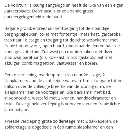
De voortuin: is keurig aangelegd en heeft de luxe van een eigen
parkeerplaats. Daarnaast is er voldoende gratis
parkeergelegenheid in de buurt.
Begane grond: entree/hal met toegang tot de inpandige
berging/bijkeuken, toilet met fonteintje, meterkast, garderobe,
trap naar 1e etage en toegang tot de lichte woonkamer met
fraaie houten vloer, open haard, openslaande deuren naar de
zonnige achtertuin (Zuidwest) en mooie keuken met divers
inbouwapparatuur (o.a. koelkast, 5-pits gaskookplaat met
afzuiger, combimagnetron, vaatwasser en boiler).
Eerste verdieping: overloop met trap naar 2e etage, 2
slaapkamers aan de achterzijde waarvan 1 met toegang tot het
balkon over de volledige breedte van de woning (5m), 3e
slaapkamer aan de voorzijde en luxe badkamer met bad,
inloopdouche, wastafel met 2 kranen, handdoekradiator en
toilet. Deze gehele verdieping is voorzien van een fraaie lichte
laminaatvloer.
Tweede verdieping: grote zolderetage met 2 dakkapellen, de
zolderetage is opgedeeld in één ruime slaapkamer en een