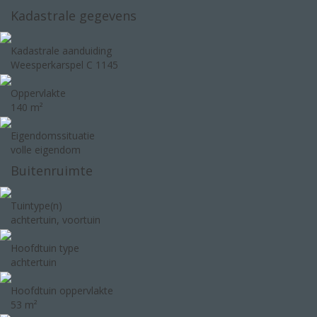
Kadastrale gegevens
Kadastrale aanduiding
Weesperkarspel C 1145
Oppervlakte
140 m²
Eigendomssituatie
volle eigendom
Buitenruimte
Tuintype(n)
achtertuin, voortuin
Hoofdtuin type
achtertuin
Hoofdtuin oppervlakte
53 m²