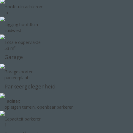
Hoofdtuin achterom
ja
Ligging hoofdtuin
zuidwest
Totale oppervlakte
53 m²
Garage
Garagesoorten
parkeerplaats
Parkeergelegenheid
Faciliteit
op eigen terrein, openbaar parkeren
Capaciteit parkeren
1