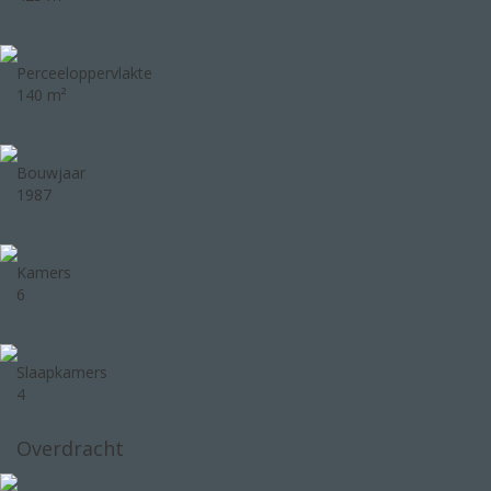
Perceeloppervlakte
140 m²
Bouwjaar
1987
Kamers
6
Slaapkamers
4
Overdracht