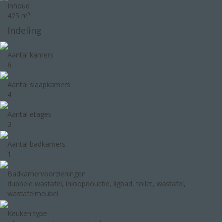
Inhoud
425 m³
Indeling
Aantal kamers
6
Aantal slaapkamers
4
Aantal etages
3
Aantal badkamers
1
Badkamervoorzieningen
dubbele wastafel, inloopdouche, ligbad, toilet, wastafel,
wastafelmeubel
Keuken type